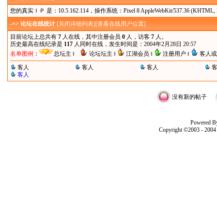
您的真实ＩＰ 是：10.5.162.114，操作系统：Pixel 8 AppleWebKit/537.36 (KHTML, like G
-=> 论坛在线统计
[
关闭详细列表
][
查看在线用户位置
]
目前论坛上总共有
7
人在线，其中注册会员
0
人，访客
7
人。
历史最高在线纪录是
117
人同时在线，发生时间是：2004年2月28日 20:57
名单图例
：
总坛主 ‖
论坛坛主 ‖
江湖会员 ‖
注册用户 ‖
客人或
客人
客人
客人
客人
没有新的帖子
Powered B
Copyright ©2003 - 200