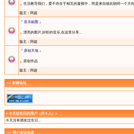
生活教导我们，爱不存在于相互的凝视中，而是来自彼此朝同一个方
版主：
阿超
『 音乐贴图 』
漂亮的图片,好听的音乐,在这里分享...
版主：
阿超
『 原创天地 』
原创作品
版主：
阿超
-=> 友情论坛
≡ 今天过生日的用户（共 0 人）≡
今天没有朋友过生日...
-=> 用户来访信息