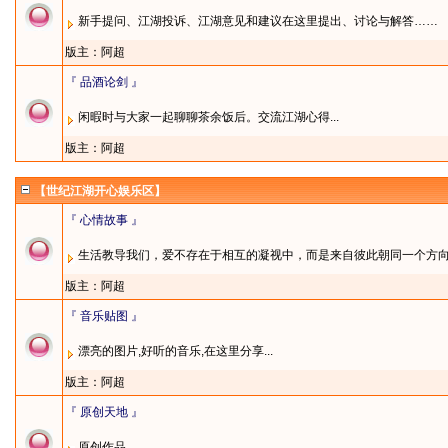
新手提问、江湖投诉、江湖意见和建议在这里提出、讨论与解答……
版主：
阿超
『 品酒论剑 』
闲暇时与大家一起聊聊茶余饭后。交流江湖心得...
版主：
阿超
【世纪江湖开心娱乐区】
『 心情故事 』
生活教导我们，爱不存在于相互的凝视中，而是来自彼此朝同一个方
版主：
阿超
『 音乐贴图 』
漂亮的图片,好听的音乐,在这里分享...
版主：
阿超
『 原创天地 』
原创作品