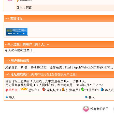
版主：
阿超
-=> 友情论坛
≡ 今天过生日的用户（共 0 人）≡
今天没有朋友过生日...
-=> 用户来访信息
您的真实ＩＰ 是：10.4.195.132，操作系统：Pixel 8 AppleWebKit/537.36 (KHTML, like G
-=> 论坛在线统计
[
关闭详细列表
][
查看在线用户位置
]
目前论坛上总共有
3
人在线，其中注册会员
0
人，访客
3
人。
历史最高在线纪录是
117
人同时在线，发生时间是：2004年2月28日 20:57
名单图例
：
总坛主 ‖
论坛坛主 ‖
江湖会员 ‖
注册用户 ‖
客人或
客人
客人
没有新的帖子