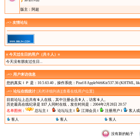
版主：
阿超
-=> 友情论坛
≡ 今天过生日的用户（共 0 人）≡
今天没有朋友过生日...
-=> 用户来访信息
您的真实ＩＰ 是：10.5.63.40，操作系统：Pixel 8 AppleWebKit/537.36 (KHTML, like Gec
-=> 论坛在线统计
[
关闭详细列表
][
查看在线用户位置
]
目前论坛上总共有
6
人在线，其中注册会员
0
人，访客
6
人。
历史最高在线纪录是
117
人同时在线，发生时间是：2004年2月28日 20:57
名单图例
：
总坛主 ‖
论坛坛主 ‖
江湖会员 ‖
注册用户 ‖
客人或
客人
客人
客人
没有新的帖子