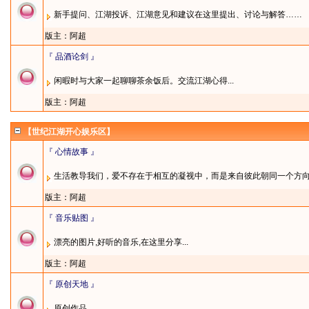
新手提问、江湖投诉、江湖意见和建议在这里提出、讨论与解答……
版主：
阿超
『 品酒论剑 』
闲暇时与大家一起聊聊茶余饭后。交流江湖心得...
版主：
阿超
【世纪江湖开心娱乐区】
『 心情故事 』
生活教导我们，爱不存在于相互的凝视中，而是来自彼此朝同一个方
版主：
阿超
『 音乐贴图 』
漂亮的图片,好听的音乐,在这里分享...
版主：
阿超
『 原创天地 』
原创作品